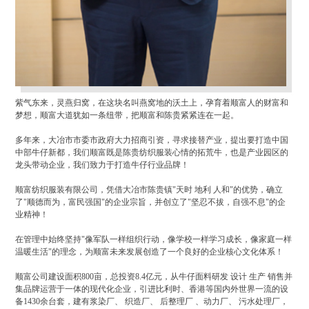
紫气东来，灵燕归窝，在这块名叫燕窝地的沃土上，孕育着顺富人的财富和
梦想，顺富大道犹如一条纽带，把顺富和陈贵紧紧连在一起。
多年来，大冶市市委市政府大力招商引资，寻求接替产业，提出要打造中国
中部牛仔新都，我们顺富既是陈贵纺织服装心情的拓荒牛，也是产业园区的
龙头带动企业，我们致力于打造牛仔行业品牌！
顺富纺织服装有限公司，凭借大冶市陈贵镇"天时 地利 人和"的优势，确立
了"顺德而为，富民强国"的企业宗旨，并创立了"坚忍不拔，自强不息"的企
业精神！
在管理中始终坚持"像军队一样组织行动，像学校一样学习成长，像家庭一样
温暖生活"的理念，为顺富未来发展创造了一个良好的企业核心文化体系！
顺富公司建设面积800亩，总投资8.4亿元，从牛仔面料研发 设计 生产 销售并
集品牌运营于一体的现代化企业，引进比利时、香港等国内外世界一流的设
备1430余台套，建有浆染厂、 织造厂、 后整理厂 、动力厂、 污水处理厂，